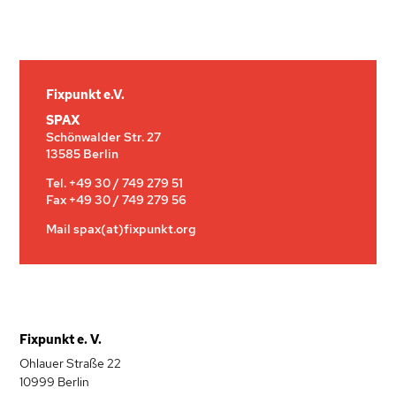
Fixpunkt e.V.
SPAX
Schönwalder Str. 27
13585 Berlin
Tel.
+49 30 / 749 279 51
Fax
+49 30 / 749 279 56
Mail
spax(at)fixpunkt.org
Fixpunkt e. V.
Ohlauer Straße 22
10999 Berlin